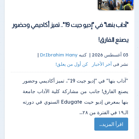
​"آداب بنها" في "إديو جيت 19".. تميز أكاديمي وحضور
يصنع الفارق!
03 أغسطس 2026 |
كتبه
Dr.Ibrahim Hany
|
نشر فى
آخر الأخبار
كن أول من يعلق!
​"آداب بنها" في "إديو جيت 19".. تميز أكاديمي وحضور
يصنع الفارق! جانب من مشاركة كلية الآداب جامعة
بنها بمعرض إديو حيت Edugate السنوي في دورته
الـ١٩ في الفترة من ٢٨…
اقرأ المزيد...