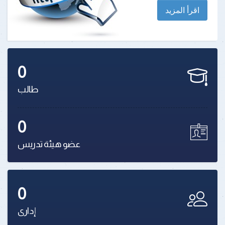
اقرأ المزيد
0
طالب
0
عضو هيئة تدريس
0
إدارى